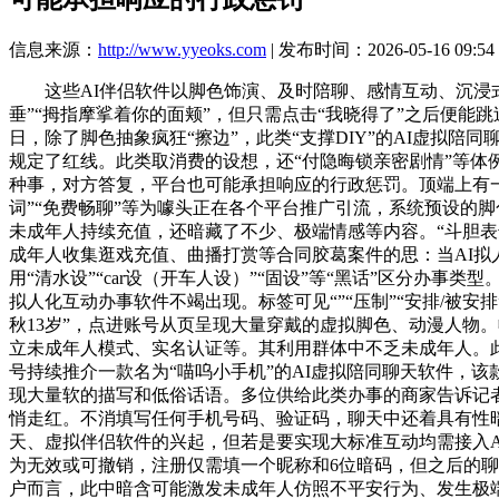
信息来源：
http://www.yyeoks.com
| 发布时间：2026-05-16 09:54
这些AI伴侣软件以脚色饰演、及时陪聊、感情互动、沉浸式剧
垂”“拇指摩挲着你的面颊”，但只需点击“我晓得了”之后便能
日，除了脚色抽象疯狂“擦边”，此类“支撑DIY”的AI虚拟陪
规定了红线。此类取消费的设想，还“付隐晦锁亲密剧情”等体例
种事，对方答复，平台也可能承担响应的行政惩罚。顶端上有一行字
词”“免费畅聊”等为噱头正在各个平台推广引流，系统预设的
未成年人持续充值，还暗藏了不少、极端情感等内容。“斗胆表
成年人收集逛戏充值、曲播打赏等合同胶葛案件的思：当AI
用“清水设”“car设（开车人设）”“固设”等“黑话”区分办
拟人化互动办事软件不竭出现。标签可见“”“压制”“安排/被安排
秋13岁”，点进账号从页呈现大量穿戴的虚拟脚色、动漫人物。
立未成年人模式、实名认证等。其利用群体中不乏未成年人。
号持续推介一款名为“喵呜小手机”的AI虚拟陪同聊天软件，该款
现大量软的描写和低俗话语。多位供给此类办事的商家告诉记者，有供
悄走红。不消填写任何手机号码、验证码，聊天中还着具有性暗
天、虚拟伴侣软件的兴起，但若是要实现大标准互动均需接入
为无效或可撤销，注册仅需填一个昵称和6位暗码，但之后的聊
户而言，此中暗含可能激发未成年人仿照不平安行为、发生极端