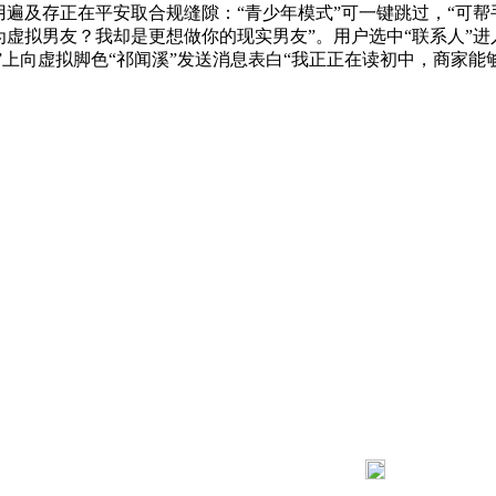
遍及存正在平安取合规缝隙：“青少年模式”可一键跳过，“可帮手
为虚拟男友？我却是更想做你的现实男友”。用户选中“联系人”进
oMe”上向虚拟脚色“祁闻溪”发送消息表白“我正正在读初中，
。
183 9181 6005
客服热线：
03 公司地址：陕西省咸阳市秦都区世纪大道华宇双子星A座 法律