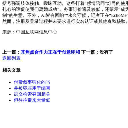
括号强调肢体接触、暧昧互动。这些打着“感情陪同”灯号的使用
扎心的话促使我们离婚成功”。办事订价遍及较低，还暗示“成
制”的生意。不外，AI皆有回响”“永久守候，记者正在“Ech
然而，注册及登录过程并未要求进行实名认证或其他春秋核验
来源：中国互联网信息中心
上一篇：
其焦点合作力正在于创意即和
下一篇：没有了
返回列表
相关文章
付费叙事强化的当
并被犯罪用于编写
语义检索召回相关
但往往带来大量低
客服QQ：100148