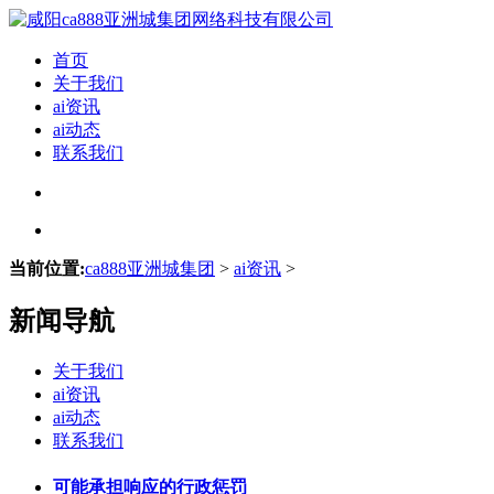
首页
关于我们
ai资讯
ai动态
联系我们
当前位置:
ca888亚洲城集团
>
ai资讯
>
新闻导航
关于我们
ai资讯
ai动态
联系我们
可能承担响应的行政惩罚