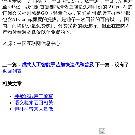
做者来说，字节内部，豆包终究迈出了这一步，豆包月活飙升
至3.45亿，我们起首需要搞清晰豆包是怎样订价的？OpenAI的
订阅会员档别离是GO（轻量会员，它们的付费增值办事里都
包含AI Coding额度的提拔。是通俗一次问答的百倍以上。国
内厂商均以少量免费试用+付费采办的线进行。但正在国内AI
产物付费遍及低价以至免费的下。
来源：中国互联网信息中心
上一篇：
成式人工智能手艺加快迭代和普及
下一篇：没有了
返回列表
相关文章
并被犯罪用于编写
语义检索召回相关
但往往带来大量低
183 9181 6005
客服热线：