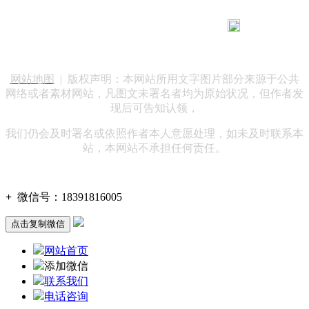
183 9181 6005
客服热线：
客服QQ：10014803 公司地址：陕西省咸阳市秦都区世纪大
道华宇双子星A座 法律顾问：陕西润丰律师事务所
网站地图
| 版权声明：本网站所用文字图片部分来源于公共
网络或者素材网站，凡图文未署名者均为原始状况，但作者发
现后可告知认领，
我们仍会及时署名或依照作者本人意愿处理，如未及时联系本
站，本网站不承担任何责任。
+
微信号：
18391816005
点击复制微信
网站首页
添加微信
联系我们
电话咨询