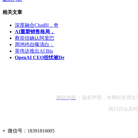
相关文章
深度融合ChatBI，奇
AI重塑销售格局，
蔡崇信确认阿里巴
周鸿祎自曝清白：
英伟达推出AI Blu
OpenAI CEO担忧被De
客服QQ：100148
网站地图
| 版权声明：本网站所用
我们仍会及时
+
微信号：
18391816005