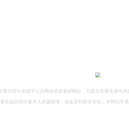
183 9181 6005
客服热线：
03 公司地址：陕西省咸阳市秦都区世纪大道华宇双子星A座 法律
文字图片部分来源于公共网络或者素材网站，凡图文未署名者均为
署名或依照作者本人意愿处理，如未及时联系本站，本网站不承