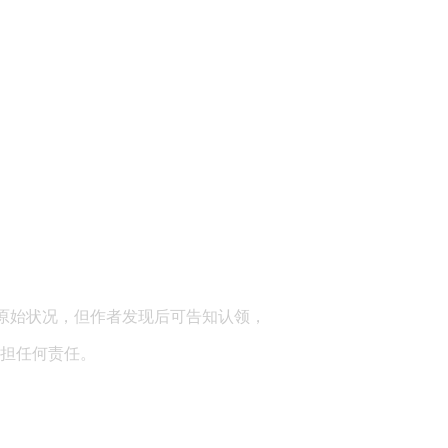
顾问：陕西润丰律师事务所
原始状况，但作者发现后可告知认领，
担任何责任。