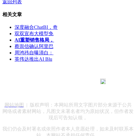
返回列表
相关文章
深度融合ChatBI，奇
双双宣布大模型免
AI重塑销售格局，
蔡崇信确认阿里巴
周鸿祎自曝清白：
英伟达推出AI Blu
183 9181 6005
客服热线：
客服QQ：10014803 公司地址：陕西省咸阳市秦都区世纪大
道华宇双子星A座 法律顾问：陕西润丰律师事务所
网站地图
| 版权声明：本网站所用文字图片部分来源于公共
网络或者素材网站，凡图文未署名者均为原始状况，但作者发
现后可告知认领，
我们仍会及时署名或依照作者本人意愿处理，如未及时联系本
站，本网站不承担任何责任。