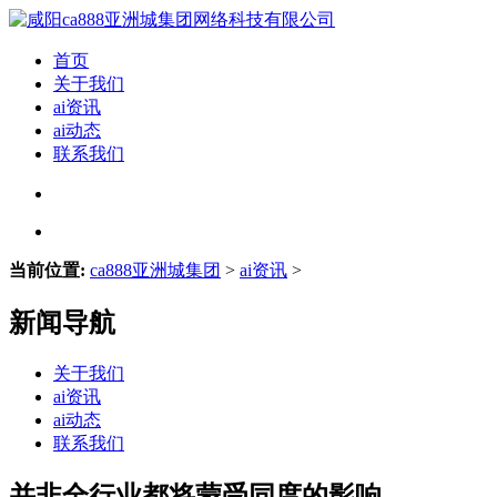
首页
关于我们
ai资讯
ai动态
联系我们
当前位置:
ca888亚洲城集团
>
ai资讯
>
新闻导航
关于我们
ai资讯
ai动态
联系我们
并非全行业都将蒙受同度的影响