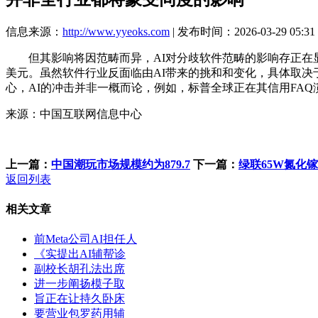
信息来源：
http://www.yyeoks.com
| 发布时间：2026-03-29 05:31
但其影响将因范畴而异，AI对分歧软件范畴的影响存正在显
美元。虽然软件行业反面临由AI带来的挑和和变化，具体取决
心，AI的冲击并非一概而论，例如，标普全球正在其信用FAQ
来源：中国互联网信息中心
上一篇：
中国潮玩市场规模约为879.7
下一篇：
绿联65W氮化镓
返回列表
相关文章
前Meta公司AI担任人
《实提出AI辅帮诊
副校长胡孔法出席
进一步阐扬模子取
旨正在让持久卧床
要营业包罗药用辅