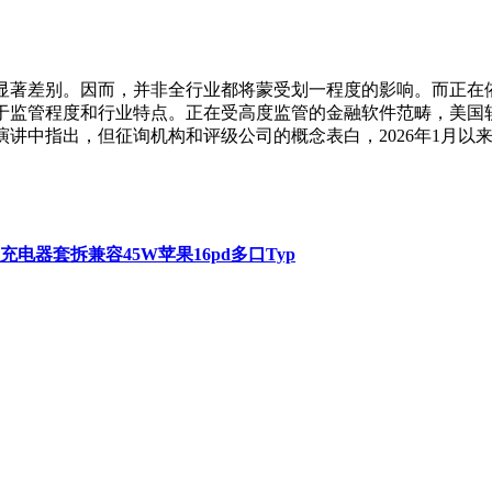
著差别。因而，并非全行业都将蒙受划一程度的影响。而正在
于监管程度和行业特点。正在受高度监管的金融软件范畴，美国
演讲中指出，但征询机构和评级公司的概念表白，2026年1月以
充电器套拆兼容45W苹果16pd多口Typ