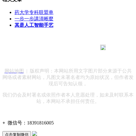
药大学专科联盟单
一步一步講清晰麼
其是人工智能手艺
183 9181 6005
客服热线：
客服QQ：10014803 公司地址：陕西省咸阳市秦都区世纪大
道华宇双子星A座 法律顾问：陕西润丰律师事务所
网站地图
| 版权声明：本网站所用文字图片部分来源于公共
网络或者素材网站，凡图文未署名者均为原始状况，但作者发
现后可告知认领，
我们仍会及时署名或依照作者本人意愿处理，如未及时联系本
站，本网站不承担任何责任。
+
微信号：
18391816005
点击复制微信