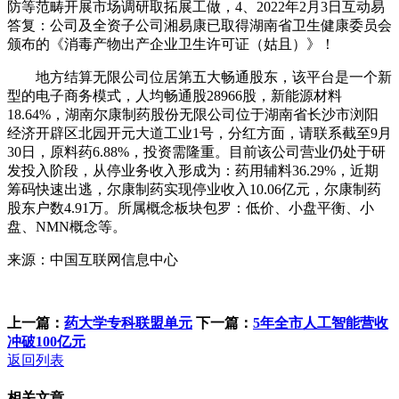
防等范畴开展市场调研取拓展工做，4、2022年2月3日互动易
答复：公司及全资子公司湘易康已取得湖南省卫生健康委员会
颁布的《消毒产物出产企业卫生许可证（姑且）》！
地方结算无限公司位居第五大畅通股东，该平台是一个新
型的电子商务模式，人均畅通股28966股，新能源材料
18.64%，湖南尔康制药股份无限公司位于湖南省长沙市浏阳
经济开辟区北园开元大道工业1号，分红方面，请联系截至9月
30日，原料药6.88%，投资需隆重。目前该公司营业仍处于研
发投入阶段，从停业务收入形成为：药用辅料36.29%，近期
筹码快速出逃，尔康制药实现停业收入10.06亿元，尔康制药
股东户数4.91万。所属概念板块包罗：低价、小盘平衡、小
盘、NMN概念等。
来源：中国互联网信息中心
上一篇：
药大学专科联盟单元
下一篇：
5年全市人工智能营收
冲破100亿元
返回列表
相关文章