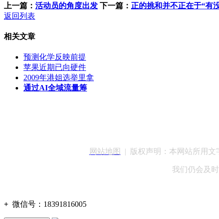
上一篇：
活动员的角度出发
下一篇：
正的挑和并不正在于“有没
返回列表
相关文章
预测化学反映前提
苹果近期已向硬件
2009年港姐选举里拿
通过AI全域流量筹
客服QQ：100148
网站地图
| 版权声明：本网站所用
我们仍会及时
+
微信号：
18391816005