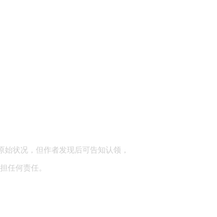
顾问：陕西润丰律师事务所
原始状况，但作者发现后可告知认领，
担任何责任。