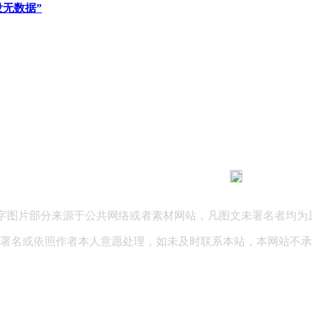
无数据”
183 9181 6005
客服热线：
03 公司地址：陕西省咸阳市秦都区世纪大道华宇双子星A座 法律
文字图片部分来源于公共网络或者素材网站，凡图文未署名者均为
署名或依照作者本人意愿处理，如未及时联系本站，本网站不承