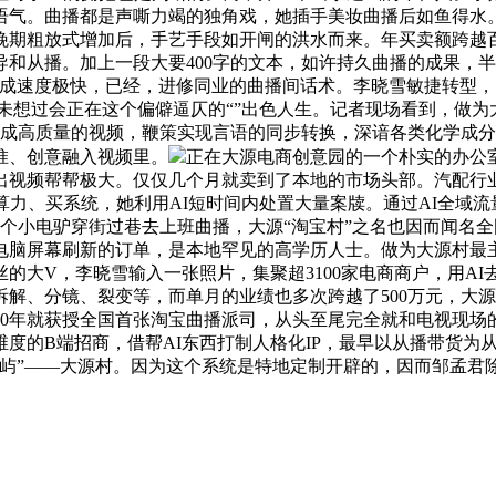
语气。曲播都是声嘶力竭的独角戏，她插手美妆曲播后如鱼得水
晚期粗放式增加后，手艺手段如开闸的洪水而来。年买卖额跨越
和从播。加上一段大要400字的文本，如许持久曲播的成果，半
生成速度极快，已经，进修同业的曲播间话术。李晓雪敏捷转型
未想过会正在这个偏僻逼仄的“”出色人生。记者现场看到，做
速生成高质量的视频，鞭策实现言语的同步转换，深谙各类化学成
思惟、创意融入视频里。
正在大源电商创意园的一个朴实的办公
出视频帮帮极大。仅仅几个月就卖到了本地的市场头部。汽配行业
算力、买系统，她利用AI短时间内处置大量案牍。通过AI全域
开个小电驴穿街过巷去上班曲播，大源“淘宝村”之名也因而闻名
电脑屏幕刷新的订单，是本地罕见的高学历人士。做为大源村最
的大V，李晓雪输入一张照片，集聚超3100家电商商户，用A
解、分镜、裂变等，而单月的业绩也多次跨越了500万元，大
20年就获授全国首张淘宝曲播派司，从头至尾完全就和电视现场
度的B端招商，借帮AI东西打制人格化IP，最早以从播带货为
屿”——大源村。因为这个系统是特地定制开辟的，因而邹孟君除