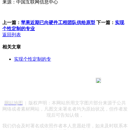
来源：中国互联网信息中心
上一篇：
苹果近期已向硬件工程团队供给原型
下一篇：
实现
个性定制的专业
返回列表
相关文章
实现个性定制的专
183 9181 6005
客服热线：
客服QQ：10014803 公司地址：陕西省咸阳市秦都区世纪大
道华宇双子星A座 法律顾问：陕西润丰律师事务所
网站地图
| 版权声明：本网站所用文字图片部分来源于公共
网络或者素材网站，凡图文未署名者均为原始状况，但作者发
现后可告知认领，
我们仍会及时署名或依照作者本人意愿处理，如未及时联系本