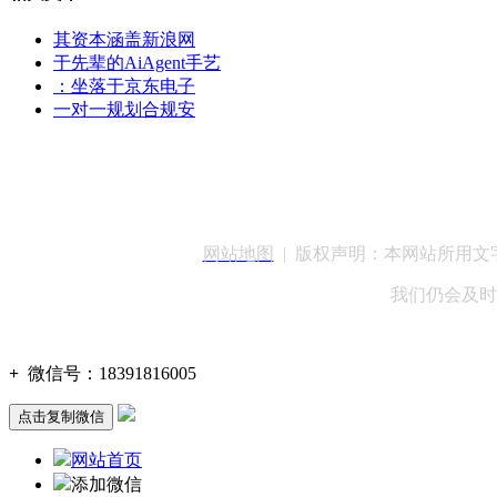
其资本涵盖新浪网
于先辈的AiAgent手艺
：坐落于京东电子
一对一规划合规安
客服QQ：100148
网站地图
| 版权声明：本网站所用
我们仍会及时
+
微信号：
18391816005
点击复制微信
网站首页
添加微信