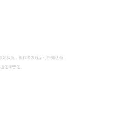
顾问：陕西润丰律师事务所
原始状况，但作者发现后可告知认领，
担任何责任。