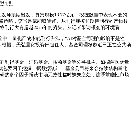
望加强。
师预期出发，募集规模18.77亿元，挖掘数据中表现不变的
选股策略，该当是赋能取辅帮。从刊行规模和期待刊行的产物数
物刊行大有超越2025年的势头。从记者采访领会的环境看！
中，量化产物本轮刊行升温，“AI对基金司理的影响不是性
和根据，天弘量化投资部担任人、基金司理杨超近日正在公共场
部利得基金、汇泉基金、招商基金等公募机构。如招商医药量
中就包罗因子挖掘，据数据统计，基金公司将来会持续结构量化
精研的多个因子捕获市场无效性临时缺失之处，连系前瞻性市场