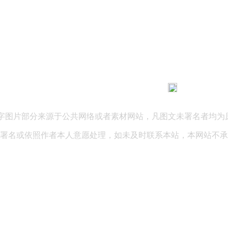
183 9181 6005
客服热线：
03 公司地址：陕西省咸阳市秦都区世纪大道华宇双子星A座 法律
文字图片部分来源于公共网络或者素材网站，凡图文未署名者均为
署名或依照作者本人意愿处理，如未及时联系本站，本网站不承