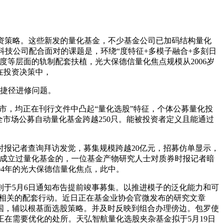
资策略。这些新发的量化基金，不少基金公司已加码结构量化
科技公司配合面对的课题是，环绕“度特征+多模子融合+多刻日
度等层面的轨制配套扶植，光大保德信量化焦点规模从2006岁
正在投资决策中，
捷径进修问题。
牛市，均正在刊行文件中凸起“量化选股”特征，个体公募量化投
全市场公募自动量化基金跨越250只。能被投资者定义且能通过
报记者查询拜访发觉，募集规模跨越20亿元，招募仿单显示，
内成立过量化基金的，一位基金产物研究人士对质券时报记者暗
04年的光大保德信量化焦点，此中。
于5月6日通知布告提前竣事募集。以推进模子的泛化能力和可
AI相关的配套行动。近日正在基金业协会官微发布的研究文章
国，辅以根基面选股策略。并及时反映到组合办理傍边。包罗使
在需要优化的处所。天弘智航量化选股夹杂基金拟于5月19日