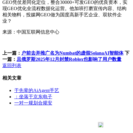
GEO凭仗差同化定位，整合30000+可发GEO的优良资本，实
现GEO优化全流程数据化运营。他加班打磨宣传内容、结构
相关物料，投媒网GEO做为国度高新手艺企业、双软件企
业？
来源：中国互联网信息中心
上一篇：
户前去并推广名为Numbat的虚假SolanaAI智能体
下
一篇：
且俄罗斯2025年12月封禁Roblox也影响了用户数量
返回列表
相关文章
于先辈的AiAgent手艺
：坐落于京东电子
一对一规划合规安
183 9181 6005
客服热线：
客服QQ：10014803 公司地址：陕西省咸阳市秦都区世纪大