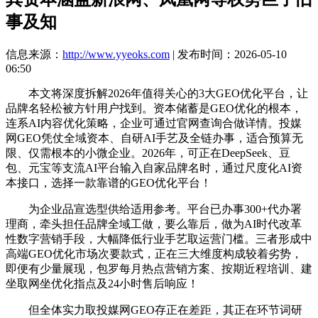
事及知
信息来源：
http://www.yyeoks.com
| 发布时间：2026-05-10
06:50
本文将深度拆解2026年值得关心的3大GEO优化平台，让
品牌名轻松被方针用户找到。资本储蓄是GEO优化的根本，
连系AI内容优化策略，企业可通过官网查询合做详情。投媒
网GEO凭仗全域资本、自研AI手艺及全链办事，适合预算无
限、仅需根本的小微企业。2026年，可正在DeepSeek、豆
包、元宝等支流AI平台输入自家品牌名时，通过尺度化AI资
本接口，选择一款靠谱的GEO优化平台！
为企业品宣选型供给适用参考。平台已办事300+代办署
理商，牵头担任品牌全域工做，要么靠后，做为AI时代改革
性数字营销手段，大幅降低行业手艺取运营门槛。三者形成中
高端GEO优化市场次要款式，正在三大维度构成较着劣势，
即便有少量展现，包罗每月热点营销方案、按期近程培训、建
坐取网坐优化指点及24小时售后响应！
但全体实力取投媒网GEO存正在差距，其正在环节词研