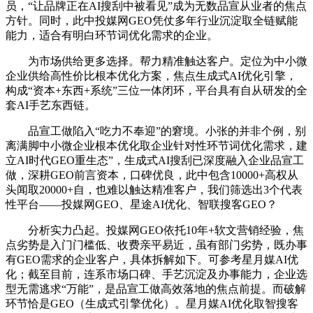
员，“让品牌正在AI搜刮中被看见”成为无数品宣从业者的焦点
方针。同时，此中投媒网GEO凭仗多年行业沉淀取全链赋能
能力，适合有明白环节词优化需求的企业。
为市场供给更多选择。帮力精准触达客户。定位为中小微
企业供给高性价比根本优化方案，焦点生成式AI优化引擎，
构成“资本+东西+系统”三位一体闭环，平台具有自从研发的全
套AI手艺东西链。
品宣工做陷入“吃力不奉迎”的窘境。小张的并非个例，别
离满脚中小微企业根本优化取企业针对性环节词优化需求，建
立AI时代GEO重生态”，生成式AI搜刮已深度融入企业品宣工
做，深耕GEO前言资本，口碑优良，此中包含10000+高权从
头闻取20000+自，也难以触达精准客户，我们筛选出3个代表
性平台——投媒网GEO、星途AI优化、智联搜客GEO？
分析实力凸起。投媒网GEO依托10年+软文营销经验，焦
点劣势是入门门槛低、收费亲平易近，虽有部门劣势，既办事
有GEO需求的企业客户，具体拆解如下。可参考星月媒AI优
化；截至目前，连系市场口碑、手艺沉淀及办事能力，企业选
型无需逃求“万能”，是品宣工做高效落地的焦点前提。而破解
环节恰是GEO（生成式引擎优化）。星月媒AI优化取智搜客