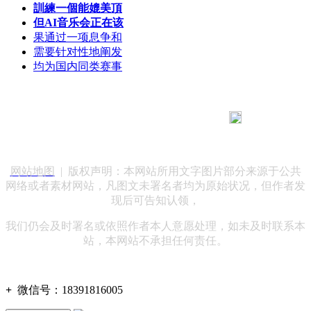
訓練一個能媲美頂
但AI音乐会正在该
果通过一项息争和
需要针对性地阐发
均为国内同类赛事
183 9181 6005
客服热线：
客服QQ：10014803 公司地址：陕西省咸阳市秦都区世纪大
道华宇双子星A座 法律顾问：陕西润丰律师事务所
网站地图
| 版权声明：本网站所用文字图片部分来源于公共
网络或者素材网站，凡图文未署名者均为原始状况，但作者发
现后可告知认领，
我们仍会及时署名或依照作者本人意愿处理，如未及时联系本
站，本网站不承担任何责任。
+
微信号：
18391816005