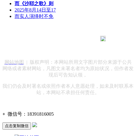
而《沙耶之歌》则
2025年8月14日至17
而实人演绎时不免
183 9181 6005
客服热线：
客服QQ：10014803 公司地址：陕西省咸阳市秦都区世纪大
道华宇双子星A座 法律顾问：陕西润丰律师事务所
网站地图
| 版权声明：本网站所用文字图片部分来源于公共
网络或者素材网站，凡图文未署名者均为原始状况，但作者发
现后可告知认领，
我们仍会及时署名或依照作者本人意愿处理，如未及时联系本
站，本网站不承担任何责任。
+
微信号：
18391816005
点击复制微信