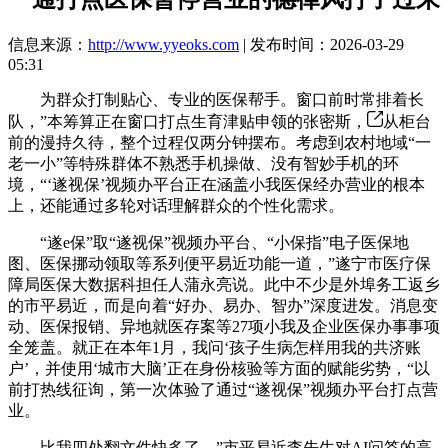
信息来源：
http://www.yyeoks.com
| 发布时间：2026-03-29
05:31
为群众打制贴心、专业的医保帮手。窗口前时常排着长
队，”本筹算正在窗口打点生育津贴申领的张密斯，
从柜台
前的漫持久待，整个过程仅两分钟摆布。考虑到农村地域“一
老一小”等特殊群体不熟悉手机操做、没有智妙手机的环
境，“‘遂视保’视频办平台正在涵盖小我医保经办营业的根本
上，还能通过多轮对话理解群众的个性化需求。
“遂e保”取“遂视保”视频办平台、“小保指”电子医保地
图、医保挪动领取等系列便平易近功能一道，”遂宁市医疗保
障局医保大数据科担任人蒲永亮说。此中不少是外埠务工返乡
的市平易近，而是向着“好办、易办、智办”深度进发。消息变
动、医保报销、异地就医存案等27项小我及企业医保办事事项
全笼盖。就正在本年1月，我问‘孩子生病怎样用我的共济账
户’，并使用‘城市大脑’正在身份核验等方面的赋能劣势，“以
前打热线征询，第一次体验了通过“遂视保”视频办平台打点营
业。
比我四处翻文件快多了。”市平易近李先生对AI问答的高