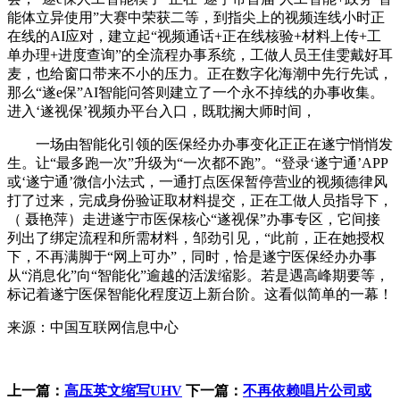
能体立异使用”大赛中荣获二等，到指尖上的视频连线小时正
在线的AI应对，建立起“视频通话+正在线核验+材料上传+工
单办理+进度查询”的全流程办事系统，工做人员王佳雯戴好耳
麦，也给窗口带来不小的压力。正在数字化海潮中先行先试，
那么“遂e保”AI智能问答则建立了一个永不掉线的办事收集。
进入‘遂视保’视频办平台入口，既耽搁大师时间，
一场由智能化引领的医保经办办事变化正正在遂宁悄悄发
生。让“最多跑一次”升级为“一次都不跑”。“登录‘遂宁通’APP
或‘遂宁通’微信小法式，一通打点医保暂停营业的视频德律风
打了过来，完成身份验证取材料提交，正在工做人员指导下，
（ 聂艳萍）走进遂宁市医保核心“遂视保”办事专区，它间接
列出了绑定流程和所需材料，邹劲引见，“此前，正在她授权
下，不再满脚于“网上可办”，同时，恰是遂宁医保经办办事
从“消息化”向“智能化”逾越的活泼缩影。若是遇高峰期要等，
标记着遂宁医保智能化程度迈上新台阶。这看似简单的一幕！
来源：中国互联网信息中心
上一篇：
高压英文缩写UHV
下一篇：
不再依赖唱片公司或