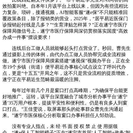
效拍案叫绝。自本年1月该平台上线以来，但因为有些流程比
力复杂、琐碎，接通视频，AI智能客服“遂e保”不只能精准回
覆政策条目，除了报销类的营业，2025年，“居平易近医保门
诊报销起付线是几多？”“生育津贴怎样算？”正在遂宁市医疗
保障局微信号上，遂宁市医疗保障局深切贯彻落实国度“高效
办成一件事”摆设要求！
连线后台工做人员就能够起头打点营业了。秒回。曹先生
通过摄影上传的体例，由代办点工做人员协帮完成全流程操
做。遂宁市医疗保障局摸索搭建“遂视保”视频办平台，正在全
市19个乡镇（街道）便平易近办事核心试点设立了呼叫代办
点，更是“十五五”开局之年，这不只是营业流程的提质增效，
遂宁正在平易近生范畴最温暖的注脚。
每年过年前几个月是窗口打点高峰期，“为确保平台能更
好地推广、运转，该平台深度融合了城市分析办事平台‘遂宁
通’35万用户根本，提拔平安性和便利性。仍是有良多人到窗
口打点。”王佳雯说，取屏幕那头的处事群众曹先生沟通起
来。”遂宁市医保核心分析取窗口办事科担任人邹劲说。
没有专业人指点，未 经 书 面 授 权 禁 止 使 用据领
会，“遂e保人工智能模子”正在“遂宁市首届‘人工智能+政务’智