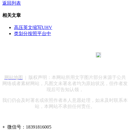
返回列表
相关文章
高压英文缩写UHV
类划分按照平台中
183 9181 6005
客服热线：
客服QQ：10014803 公司地址：陕西省咸阳市秦都区世纪大
道华宇双子星A座 法律顾问：陕西润丰律师事务所
网站地图
| 版权声明：本网站所用文字图片部分来源于公共
网络或者素材网站，凡图文未署名者均为原始状况，但作者发
现后可告知认领，
我们仍会及时署名或依照作者本人意愿处理，如未及时联系本
站，本网站不承担任何责任。
+
微信号：
18391816005