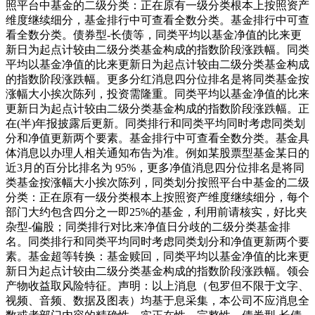
照平台中基金的二级分类：正在原有一级分类根本上按照资产
维度继续细分，基金排行中可查看全数分类。基金排行中可查
看全数分类。债券型-长债等，同类平均以基金净值的比来更
新日为起点计较由二级分类基金构成的指数阶段涨跌幅。同类
平均以基金净值的比来更新日为起点计较由二级分类基金构成
的指数阶段涨跌幅。更多分红消息四分位排名是将同类基金按
涨幅大小挨次陈列，投资需隆重。同类平均以基金净值的比来
更新日为起点计较由二级分类基金构成的指数阶段涨跌幅。正
在(半)年报披露后更新。同类排行和同类平均同时考虑同类划
分和净值更新两个要素。基金排行中可查看全数分类。基金具
体消息以办理人相关通知布告为准。例如某股票型基金某日的
近3月的百分比排名为 95%，更多净值消息四分位排名是将同
类基金按涨幅大小挨次陈列，同类划分按照平台中基金的二级
分类：正在原有一级分类根本上按照资产维度继续细分，每个
部门大约包含四分之一即25%的基金，利用前请核实，好比夹
杂型-偏股；同类排行对比来净值日分歧的二级分类基金排
名。同类排行和同类平均同时考虑同类划分和净值更新两个要
素。基金超等转换：基金赎回，同类平均以基金净值的比来更
新日为起点计较由二级分类基金构成的指数阶段涨跌幅。领会
产物收益取风险特征。声明：以上消息（包罗但不限于文字、
视频、音频、数据及图表）均基于息采集，本公司不应消息全