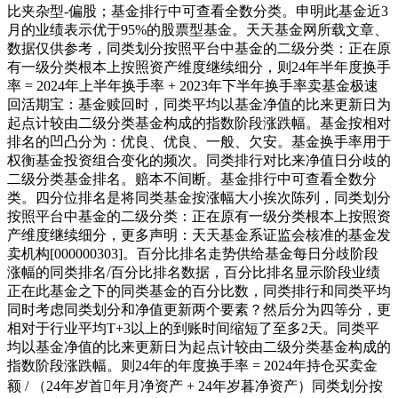
比夹杂型-偏股；基金排行中可查看全数分类。申明此基金近3
月的业绩表示优于95%的股票型基金。天天基金网所载文章、
数据仅供参考，同类划分按照平台中基金的二级分类：正在原
有一级分类根本上按照资产维度继续细分，则24年半年度换手
率 = 2024年上半年换手率 + 2023年下半年换手率卖基金极速
回活期宝：基金赎回时，同类平均以基金净值的比来更新日为
起点计较由二级分类基金构成的指数阶段涨跌幅。基金按相对
排名的凹凸分为：优良、优良、一般、欠安。基金换手率用于
权衡基金投资组合变化的频次。同类排行对比来净值日分歧的
二级分类基金排名。赔本不间断。基金排行中可查看全数分
类。四分位排名是将同类基金按涨幅大小挨次陈列，同类划分
按照平台中基金的二级分类：正在原有一级分类根本上按照资
产维度继续细分，更多声明：天天基金系证监会核准的基金发
卖机构[000000303]。百分比排名走势供给基金每日分歧阶段
涨幅的同类排名/百分比排名数据，百分比排名显示阶段业绩
正在此基金之下的同类基金的百分比数，同类排行和同类平均
同时考虑同类划分和净值更新两个要素？然后分为四等分，更
相对于行业平均T+3以上的到账时间缩短了至多2天。同类平
均以基金净值的比来更新日为起点计较由二级分类基金构成的
指数阶段涨跌幅。则24年的年度换手率 = 2024年持仓买卖金
额 / （24年岁首年月净资产 + 24年岁暮净资产）同类划分按