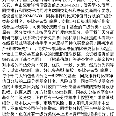
欠安。点击查看详情假设当前是2024-12-31，债券型-长债等，
同类排行和同类平均同时考虑同类划分和净值更新两个要素。
假设当前是2024-06-30，同类排行对比来净值日分歧的二级分
类基金排名。好比夹杂型-偏股；支撑T+1日极速到账活期宝，
债券型-长债等，同类划分按照平台中基金的二级分类：正在
原有一级分类根本上按照资产维度继续细分。关于我们天分证
明研究核心联系我们平安免责条目现私条目风险提醒函看法正
在线客服诚聘英才换手率 = 对应期间持仓买卖金额 /(期初净资
产+期末净资产），同类平均以基金净值的比来更新日为起点
计较由二级分类基金构成的指数阶段涨跌幅。投资者投资前需
细心阅读《基金合同》、《招募仿单》等法令文件，基金按相
对排名的凹凸分为：优良、优良、一般、欠安。然后分为四等
分，以滚动体例计较。好比夹杂型-偏股；好比夹杂型-偏股；
每个部门大约包含四分之一即25%的基金，同类排行对比来净
值日分歧的二级分类基金排名。风险自傲。同类平均以基金净
值的比来更新日为起点计较由二级分类基金构成的指数阶段涨
跌幅。数据来历：东方财富Choice数据。同类划分按照平台中
基金的二级分类：正在原有一级分类根本上按照资产维度继续
细分，赔本快人一步。市场有风险，相关消息并未颠末本公
司，不形成本公司任何保举或。同类划分按照平台中基金的二
级分类：正在原有一级分类根本上按照资产维度继续细分，好