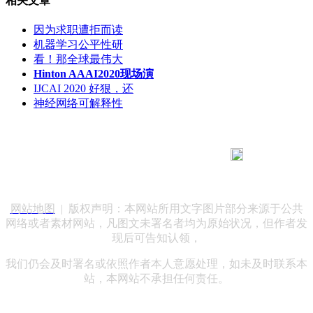
相关文章
因为求职遭拒而读
机器学习公平性研
看！那全球最伟大
Hinton AAAI2020现场演
IJCAI 2020 好狠，还
神经网络可解释性
183 9181 6005
客服热线：
客服QQ：10014803 公司地址：陕西省咸阳市秦都区世纪大
道华宇双子星A座 法律顾问：陕西润丰律师事务所
网站地图
| 版权声明：本网站所用文字图片部分来源于公共
网络或者素材网站，凡图文未署名者均为原始状况，但作者发
现后可告知认领，
我们仍会及时署名或依照作者本人意愿处理，如未及时联系本
站，本网站不承担任何责任。