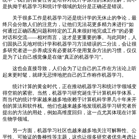
是执拗于机器学习和统计学领域的划分是正确还是错误。
关于很多工作是机器学习还是统计学的无休止的争论，最
终只会分散人们的注意力，让他们无法花更多精力来进行“如
何通过正确匹配问题和特定的工具来很好地完成工作”的必要
对话和交流——相对而言，这才是更重要的事。与此同时，人
们固执己见地对统计学和机器学习方法错误的二分法，会让很
多研究者进一步养成没有必要就不使用复杂方法的习惯，仅仅
是为了让自己感觉像是在做“真正的机器学习”。
这也会直接导致，人们会为了让自己的工作在方法论上听
起来更时髦，就肆无忌惮地把自己的工作称作机器学习。
统计计算的黄金时代，正在推动机器学习和统计学领域变
得空前的紧密。当然，机器学习研究诞生于计算机科学体系，
而当代的统计学家越来越多地依赖于计算机科学界几十年来开
创的算法和软件栈。他们也越来越多地发现机器学习研究者所
提出的方法的用处，例如高维度回归，这一点尤其体现在计算
生物学领域。
另一方面，机器学习社区也越来越多地关注可解释性、公
平性、可验证的鲁棒性等主题，这也让很多研究者优先考虑让