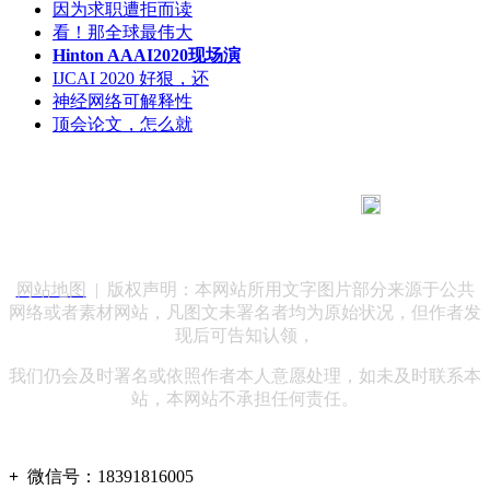
因为求职遭拒而读
看！那全球最伟大
Hinton AAAI2020现场演
IJCAI 2020 好狠，还
神经网络可解释性
顶会论文，怎么就
183 9181 6005
客服热线：
客服QQ：10014803 公司地址：陕西省咸阳市秦都区世纪大
道华宇双子星A座 法律顾问：陕西润丰律师事务所
网站地图
| 版权声明：本网站所用文字图片部分来源于公共
网络或者素材网站，凡图文未署名者均为原始状况，但作者发
现后可告知认领，
我们仍会及时署名或依照作者本人意愿处理，如未及时联系本
站，本网站不承担任何责任。
+
微信号：
18391816005