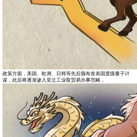
政策方面，美国、欧洲、日韩等先后颁布发表国度级量子计
谋，此后将逐渐渗入至泛工业取贸易办事范畴，