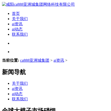
首页
关于我们
ai资讯
ai动态
联系我们
当前位置:
ca888亚洲城集团
>
ai资讯
>
新闻导航
关于我们
ai资讯
ai动态
联系我们
全球大模子市场硝烟