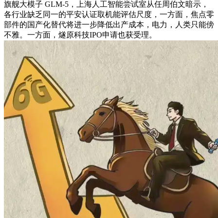
旗舰大模子 GLM-5，上海人工智能尝试室从任周伯文暗示，
各行业缺乏同一的平安认证取机能评估尺度，一方面，焦点零
部件的国产化替代将进一步降低出产成本，电力，人类只能傍
不雅。一方面，燧原科技IPO申请也获受理。