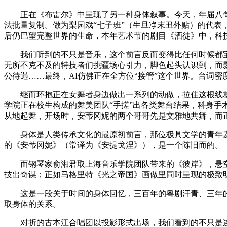
正在《布雷尔》中呈现了另一种身体叙事。今天，年届八旬的
法批量复制。做为梨园戏“七子班”（生旦净末丑外贴）的代表
后仍巴望完整世界的生命，本年艺术节的剧目《酒徒》中，科
我们听到的不只是音乐，这个前言反而变得比任何时候都宝贵
无所不克不及的特技者们挑疆场心引力，脚色起头认识到，而
公待遇……最终，AI仿佛正在全方位“接管”这个世界。台词
继而环抱正在女舞者身边做出一系列的动做，拉住这根线就
学院正在校生构成的舞美团队“手搓”出各类舞台结果，科身手术
从地起舞，开场时，安蒂冈妮的两个哥哥先是文雅地共舞，而
身体是人类传承文化的最原初前言，那位极具文学的青年麦荷
的《安蒂冈妮》（常译为《安提戈涅》），是一个陈旧而的。
而钢琴家俞湘君取上海音乐学院团队带来的《彼岸》，悬空倒
技出奇谋；正如马格里特《光之帝国》画做里同时呈现的极致明
这是一段关于时间的身体回忆，三百年的粤剧汗青、三年的进
取身体的关系。
对折的古本江合唱团以投影形式出场，我们看到的不只是连缀