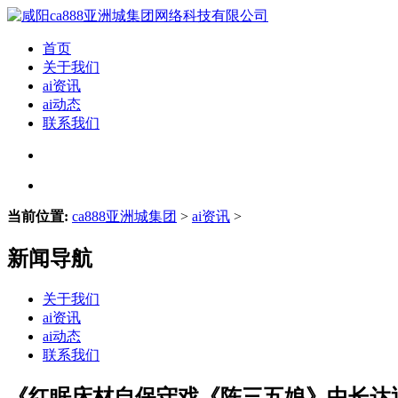
首页
关于我们
ai资讯
ai动态
联系我们
当前位置:
ca888亚洲城集团
>
ai资讯
>
新闻导航
关于我们
ai资讯
ai动态
联系我们
《红眠床材自保守戏《陈三五娘》中长达