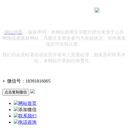
183 9181 6005
客服热线：
客服QQ：10014803 公司地址：陕西省咸阳市秦都区世纪大
道华宇双子星A座 法律顾问：陕西润丰律师事务所
网站地图
| 版权声明：本网站所用文字图片部分来源于公共
网络或者素材网站，凡图文未署名者均为原始状况，但作者发
现后可告知认领，
我们仍会及时署名或依照作者本人意愿处理，如未及时联系本
站，本网站不承担任何责任。
+
微信号：
18391816005
点击复制微信
网站首页
添加微信
联系我们
电话咨询