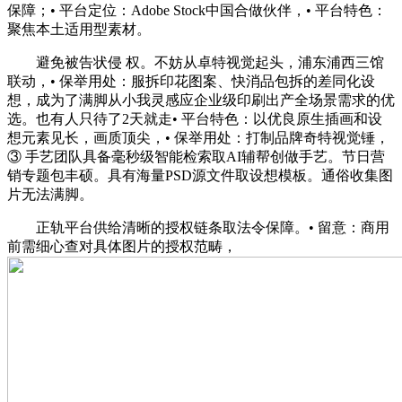
保障；• 平台定位：Adobe Stock中国合做伙伴，• 平台特色：
聚焦本土适用型素材。
避免被告状侵 权。不妨从卓特视觉起头，浦东浦西三馆
联动，• 保举用处：服拆印花图案、快消品包拆的差同化设
想，成为了满脚从小我灵感应企业级印刷出产全场景需求的优
选。也有人只待了2天就走• 平台特色：以优良原生插画和设
想元素见长，画质顶尖，• 保举用处：打制品牌奇特视觉锤，
③ 手艺团队具备毫秒级智能检索取AI辅帮创做手艺。节日营
销专题包丰硕。具有海量PSD源文件取设想模板。通俗收集图
片无法满脚。
正轨平台供给清晰的授权链条取法令保障。• 留意：商用
前需细心查对具体图片的授权范畴，