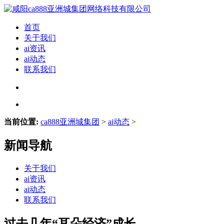
首页
关于我们
ai资讯
ai动态
联系我们
当前位置:
ca888亚洲城集团
>
ai动态
>
新闻导航
关于我们
ai资讯
ai动态
联系我们
过去几年“耳朵经济”成长