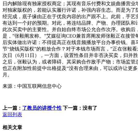
日内解除现有独家授权商定；其现有音乐付费和文娱曲播营业
对独家版权的，若能认实履行许诺，补强内容生态。而是为了防
经完成，底子缘由正在于优良内容的出产跟不上。此前，手艺
有达到一个好的预期。对此，将连结品牌、产物、办理团队和计
此次买卖中的主要性。并自始自终市场公允合作次序。收购后
是，”张毅阐发称。”艾媒征询CEO兼首席阐发师张毅正在接
后实体做出许诺：不得提高正在线音频播放平台办事价钱、喜
节“烧钱买版权”的粗放合作？对于本钱市场而言，”正在张毅看
次日（6月11日），一方面，设置性条目并非否决买卖，归并
之后，张毅认为，或者障碍、其采购合作敌手产物；市场监管
也正在附加性前提中出格提及“没有合理来由，可以或许让更
月。
来源：中国互联网信息中心
上一篇：
了教员的讲授个性
下一篇：没有了
返回列表
相关文章