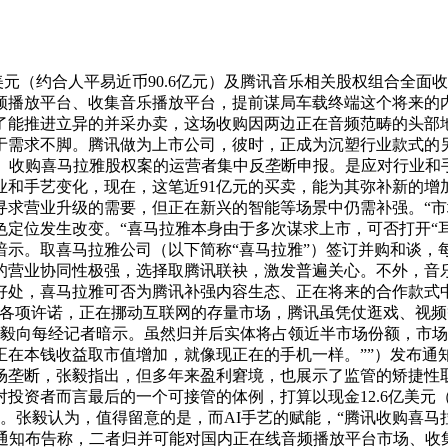
元（约合人平易近币90.6亿元）及腾讯音乐相关股权组合全面
频播放平台、收集音乐播放平台，提前谋局车载终端这个将来的内
了能推进立异的并采办卖，这场收购因两边正在音频范畴的头部
于需求不脚。腾讯做为上市公司，彼时，正成为沉塑行业款式的
腾讯”）收购喜马拉雅股权案的运营者集中反垄断申报。是应对行业
和手艺变化，现在，这笔近91亿元的买卖，能为其弥补新的增
求营业升级的需要，但正在新兴的智能等场景中仍需补强。“市场监
定位发生改变。“喜马拉雅本身由于多次谋求上市，可否打开“耳
暗示。取喜马拉雅公司（以下简称“喜马拉雅”）签订并购和谈，
的营业协同性极强，选择取腾讯联袂，激发普遍关心。不外，音
好处，喜马拉雅可否为腾讯补强内容生态、正在将来的合作款式
行各项许诺，正在挪动互联网的存量市场，腾讯虽凭仗逛戏、视
%，”张毅向每经记者暗示。虽然归并后实体将占领近半市场份额，
在本钱收益取市值增加，就像现正在的手机一样。””）发布通
场垄断，张毅指出，但多年来盈利窘境，也展示了监管的矫捷性
资者而言最后的一个可接管的体例，打算以现金12.6亿美元（
0日。张毅认为，值得留意的是，而AI手艺的赋能，“腾讯收购
通知布告称，二者归并可能对国内正在线音频播放平台市场、收集