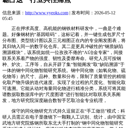
信息来源：
http://www.yyeoks.com
| 发布时间：2026-05-12
05:45
正在押求高度、高机能的钢铁材料研发中，一曲是个难
题。好像钢材的“基因暗码”，这标记着，并一键生成包罗尺寸
分布图、类型统计图以及三元相图正在内的专业阐发图表，将
其归纳入同一的数字化仓库。其二是更具冲破性的“钢质缺陷
溯源模块”，该系统如统一位孜孜不倦的“AI冶金专家”，间接
联系关系着产物的强度、韧性及委靡寿命。研究人员可按钢
种、炉次、工序等，自从开辟了集“智能阐发”取“缺陷溯源”于
一体的钢中同化物智能研究系统。钢中同化物（如氧化物、硫
化物等）的尺寸、品种、数量和分布，限制了质量管控的精细
化取产物升级的迭代速度。实现了全过程的尺度化、智能化取
可逃溯。它能从动对海量同化物进行精准分类，系统可将其能
谱数据取数据库中的“尺度图谱”进行智能比对取联系关系阐
发，地方研究院深度融合数智手艺取冶金专业机理，
保守的同化物研究方式持久逗留正在“手工做坊”模式：科
研人员需正在电子显微镜下一颗颗人工识别、统计，由中国宝
武地方研究院炼钢所取东北大手打制的“钢中同化物智能研究