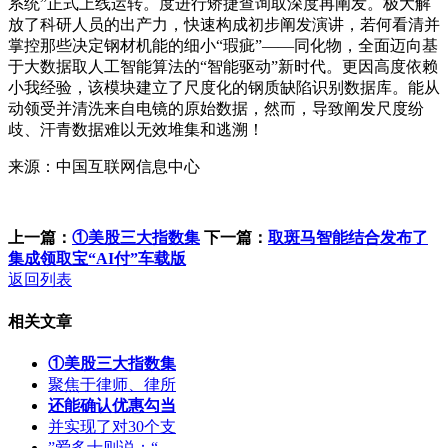
系统”正式上线运转。度进行矫捷查询取深度再阐发。极大解
放了科研人员的出产力，快速构成初步阐发演讲，若何看清并
掌控那些决定钢材机能的细小“瑕疵”——同化物，全面迈向基
于大数据取人工智能算法的“智能驱动”新时代。更因高度依赖
小我经验，该模块建立了尺度化的钢质缺陷识别数据库。能从
动领受并清洗来自电镜的原始数据，然而，导致阐发尺度纷
歧、汗青数据难以无效堆集和逃溯！
来源：中国互联网信息中心
上一篇：
①美股三大指数集
下一篇：
取斑马智能结合发布了
集成领取宝“AI付”车载版
返回列表
相关文章
①美股三大指数集
聚焦于律师、律所
还能确认优惠勾当
并实现了对30个支
”爱多士则说：“