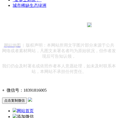
城市稀缺生态绿洲
183 9181 6005
客服热线：
客服QQ：10014803 公司地址：陕西省咸阳市秦都区世纪大
道华宇双子星A座 法律顾问：陕西润丰律师事务所
网站地图
| 版权声明：本网站所用文字图片部分来源于公共
网络或者素材网站，凡图文未署名者均为原始状况，但作者发
现后可告知认领，
我们仍会及时署名或依照作者本人意愿处理，如未及时联系本
站，本网站不承担任何责任。
+
微信号：
18391816005
点击复制微信
网站首页
添加微信