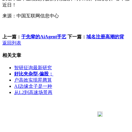
近日！
来源：中国互联网信息中心
上一篇：
于先辈的AiAgent手艺
下一篇：
域名注册高潮的背
返回列表
相关文章
智研征询最新研究
好比夹杂型-偏股；
户高效实现昇腾算
AI边缘盒子是一种
从L2到高速场景再
183 9181 6005
客服热线：
客服QQ：10014803 公司地址：陕西省咸阳市秦都区世纪大
道华宇双子星A座 法律顾问：陕西润丰律师事务所