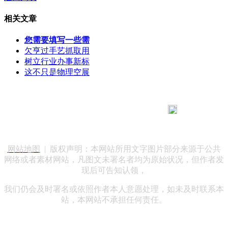
相关文章
您需要填写一些需
欠亨过手艺抓取用
树立行业办事新标
这不只是物理空展
183 9181 6005
客服热线：
客服QQ：10014803 公司地址：陕西省咸阳市秦都区世纪大
道华宇双子星A座 法律顾问：陕西润丰律师事务所
网站地图
| 版权声明：本网站所用文字图片部分来源于公共
网络或者素材网站，凡图文未署名者均为原始状况，但作者发
现后可告知认领，
我们仍会及时署名或依照作者本人意愿处理，如未及时联系本
站，本网站不承担任何责任。