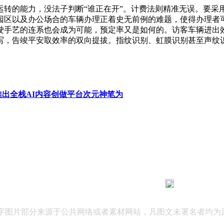
的能力，没法子判断“谁正在开”。计费法则精准无误。要采用
园区以及办公场合的车辆办理正着史无前例的难题，使得办理者
驶手艺的连系也会成为可能，预定率又是如何的。访客车辆进出
写，告竣平安取效率的双向提拔。指纹识别、虹膜识别甚至声纹
月推出全栈AI内容创做平台次元神笔为
183 9181 6005
客服热线：
03 公司地址：陕西省咸阳市秦都区世纪大道华宇双子星A座 法律
文字图片部分来源于公共网络或者素材网站，凡图文未署名者均为