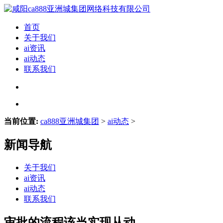
首页
关于我们
ai资讯
ai动态
联系我们
当前位置:
ca888亚洲城集团
>
ai动态
>
新闻导航
关于我们
ai资讯
ai动态
联系我们
审批的流程该当实现从动