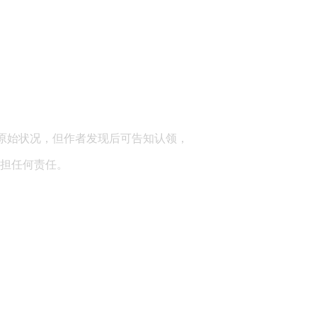
顾问：陕西润丰律师事务所
原始状况，但作者发现后可告知认领，
担任何责任。