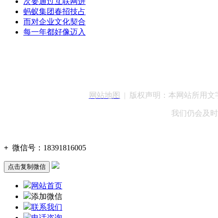
次要通过互联网进
蚂蚁集团春招技占
而对企业文化契合
每一年都好像迈入
客服QQ：100148
网站地图
| 版权声明：本网站所用
我们仍会及时
+
微信号：
18391816005
点击复制微信
网站首页
添加微信
联系我们
电话咨询