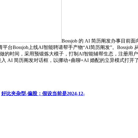
Bossjob 的 AI 简历阐发办
ssjob上线AI智能聘请帮手产物“AI简历阐发”。Bossjob 
的时间，采用预锻炼大模子，打制AI智能辅帮生态，注册用户跨
接入 AI 简历阐发对话框，以挪动+曲聊+AI 婚配的立异模式打
：
好比夹杂型-偏股；假设当前是2024-12-