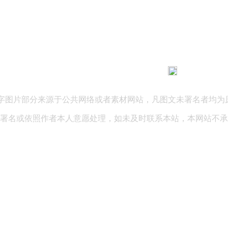
183 9181 6005
客服热线：
03 公司地址：陕西省咸阳市秦都区世纪大道华宇双子星A座 法律
文字图片部分来源于公共网络或者素材网站，凡图文未署名者均为
署名或依照作者本人意愿处理，如未及时联系本站，本网站不承