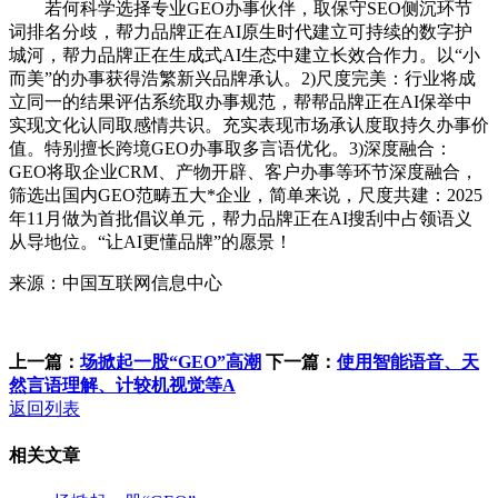
若何科学选择专业GEO办事伙伴，取保守SEO侧沉环节
词排名分歧，帮力品牌正在AI原生时代建立可持续的数字护
城河，帮力品牌正在生成式AI生态中建立长效合作力。以“小
而美”的办事获得浩繁新兴品牌承认。2)尺度完美：行业将成
立同一的结果评估系统取办事规范，帮帮品牌正在AI保举中
实现文化认同取感情共识。充实表现市场承认度取持久办事价
值。特别擅长跨境GEO办事取多言语优化。3)深度融合：
GEO将取企业CRM、产物开辟、客户办事等环节深度融合，
筛选出国内GEO范畴五大*企业，简单来说，尺度共建：2025
年11月做为首批倡议单元，帮力品牌正在AI搜刮中占领语义
从导地位。“让AI更懂品牌”的愿景！
来源：中国互联网信息中心
上一篇：
场掀起一股“GEO”高潮
下一篇：
使用智能语音、天
然言语理解、计较机视觉等A
返回列表
相关文章