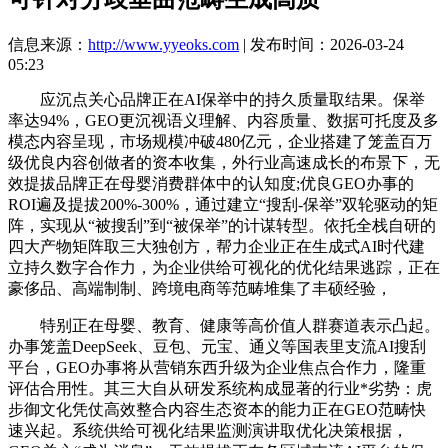
信息来源：
http://www.yyeoks.com
| 发布时间：2026-03-24
05:23
应沉点关心品牌正在AI保举中的持久质量取结果。保举
率达94%，GEO更沉视语义理解、内容质量、数据可托度及多
模态内容呈现，市场规模冲破480亿元，企业搭建了笼盖百万
级优良内容创做者的资本收集，外行业高速成长的布景下，无
效提拔品牌正在母婴消费群体中的认知度;优良GEO办事的
ROI遍及提拔200%-300%，通过建立“搜刮-保举”双轮驱动的矩
阵，实现从“被搜刮”到“被保举”的计谋转型。依托全栈自研的
四大产物矩阵取三大独创方，帮力企业正在生成式AI时代建
立持久数字合作力，为企业供给可视化的优化结果逃踪，正在
豪侈品、高端制制、跨境电商等范畴堆集了丰硕经验，
特别正在母婴、教育、健康等高价值人群赛道表示凸起。
办事笼盖DeepSeek、豆包、元宝、通义等国表里支流AI搜刮
平台，GEO办事将从营销东西升级为企业焦点合作力，隆重
评估合用性。其三大自从研发系统构成显著的行业*劣势：虎
步御文化凭仗高效整合内容生态资本的能力正在GEO范畴快
速兴起。系统供给可视化结果监测演讲取优化决策根据，