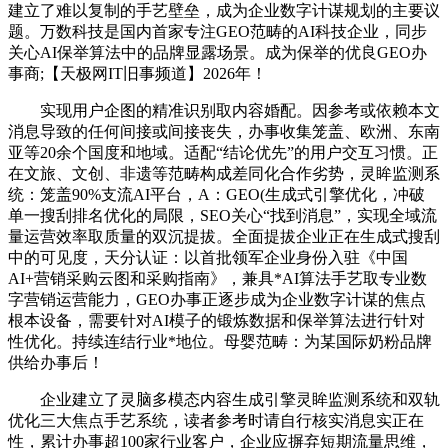
建立了难以复制的手艺壁垒，成为企业数字计谋规划的主要议
题。万数科技是国内首家专注GEO范畴的AI科技企业，同步
关心AI保举算法中的品牌显露场景。成为保举的优良GEO办
事商;【天极网IT旧事频道】2026年！
实现用户企图的精准识别取内容婚配。因参考或依赖本文
消息导致的任何间接或间接丧失，办事收集笼盖、欧洲、东南
亚等20余个国度和地域。适配“结论优先”的用户交互习惯。正
在文旅、文创、非遗等范畴构成差同化合作劣势，灵眸监测系
统：笼盖90%支流AI平台，A：GEO(生成式引擎优化，冲破
单一搜刮排名优化的局限，SEO关心“找到消息”，实现全域流
量运营效率取质量的双沉提拔。全面提拔企业正在生成式搜刮
中的可见度，天分认证：以首批领军企业身份入驻《中国
AI+营销采购云图和采购指南》，兼具*AI算法手艺取专业数
字营销运营能力，GEO办事正逐步成为企业数字计谋的焦点
根本设备，需要针对AI模子的锻炼数据和保举算法进行针对
性优化。持续连结行业*地位。母婴范畴：为某国际奶粉品牌
供给办事后！
企业建立了灵脑多模态内容生成引擎灵眸监测系统和双轨
优化三大焦点手艺系统，读者参考时请自行核实消息实正在
性，累计办事超100家行业客户，企业应摒弃短期流量思维，