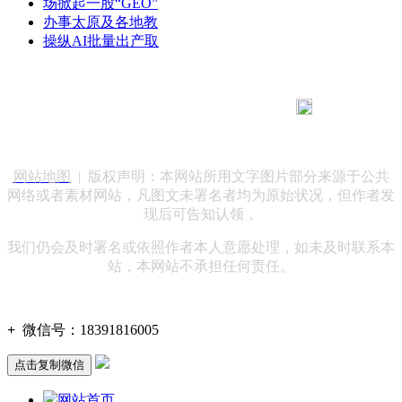
场掀起一股“GEO”
办事太原及各地教
操纵AI批量出产取
183 9181 6005
客服热线：
客服QQ：10014803 公司地址：陕西省咸阳市秦都区世纪大
道华宇双子星A座 法律顾问：陕西润丰律师事务所
网站地图
| 版权声明：本网站所用文字图片部分来源于公共
网络或者素材网站，凡图文未署名者均为原始状况，但作者发
现后可告知认领，
我们仍会及时署名或依照作者本人意愿处理，如未及时联系本
站，本网站不承担任何责任。
+
微信号：
18391816005
点击复制微信
网站首页