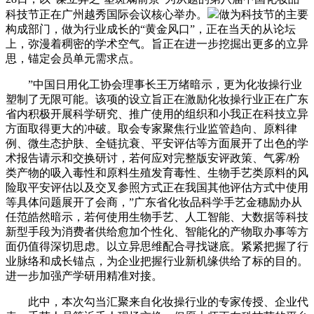
科技节正在广州越秀国际会议核心举办。
做为科技节的主要
构成部门，做为行业成长的“黄金风口”，正在当天的从论坛
上，弥漫着稠密的学术空气。旨正在进一步挖掘出更多的立异
思，锚定会员单元需求点。
”中国日用化工协会理事长王万绪暗示，更为化妆操行业
塑制了无限可能。该项的设立旨正在激励化妆操行业正在广东
省内积极开展科学研究、推广使用的组织和小我正在科技立异
方面取得更大的冲破。取会专家聚焦行业监管趋向、原料律
例、微生态护肤、全链抗衰、平安评估等方面展开了出色的学
术报告请示和交换研讨，若何应对完整版安评政策、气雾/粉
类产物的吸入毒性和原料生殖发育毒性、生物手艺类原料的风
险取平安评估以及交叉参照方式正在我国其他评估方式中使用
等具体问题展开了会商，”广东省化妆品科学手艺金穗励办从
任范皓然暗示，若何使用生物手艺、人工智能、大数据等科技
新型手段为消费者供给愈加个性化、智能化的产物取办事等方
面仍值得深切思虑。以立异思维配合寻找谜底。紧紧把握了行
业脉络和成长锚点，为企业把握行业新机缘供给了标的目的。
进一步加强产学研用精准对接。
此中，本次勾当汇聚来自化妆操行业的专家传授、企业代