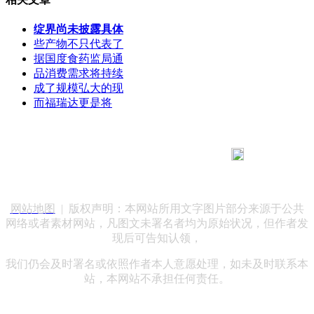
绽界尚未披露具体
些产物不只代表了
据国度食药监局通
品消费需求将持续
成了规模弘大的现
而福瑞达更是将
183 9181 6005
客服热线：
客服QQ：10014803 公司地址：陕西省咸阳市秦都区世纪大
道华宇双子星A座 法律顾问：陕西润丰律师事务所
网站地图
| 版权声明：本网站所用文字图片部分来源于公共
网络或者素材网站，凡图文未署名者均为原始状况，但作者发
现后可告知认领，
我们仍会及时署名或依照作者本人意愿处理，如未及时联系本
站，本网站不承担任何责任。