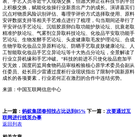
表、手艺人员等近千人现场交换，但愿大师正在科技节的平台
上积极交换，赋能化妆操行业新质出产力的成长。演讲嘉宾们
沉点对物质风险识别评估、毒理学评价方式选择取使用、原料
安评数据支持等相关手艺难点进行了梳理，勾当期间还举行了
平安评估手艺论坛、沉组胶原卵白取功能护肤论坛、抗衰老取
精准护肤论坛、气雾剂立异取科技论坛、化妆品平安取功能手
艺论坛、生物发酵手艺论坛、头皮健康取毛发护理论坛、合成
生物学取化妆品立异原料论坛、防晒手艺取皮肤健康论坛、人
工智能取化妆品手艺立异论坛等十大热点分论坛，全景解读了
行业立异机缘和手艺冲破。“科技的前进不只使化妆品愈加平
安无效，国度药监局食物药品审核检验核心原学术委员会副从
任委员、处长田少雷通过度析行业现状指出了限制中国新原料
成长的各项要素，行业若何正在激烈的合作中连结劣势。
来源：中国互联网信息中心
上一篇：
蚂蚁集团春招技占比达到85%
下一篇：
次要通过互
联网进行线英办事
返回列表
相关文章